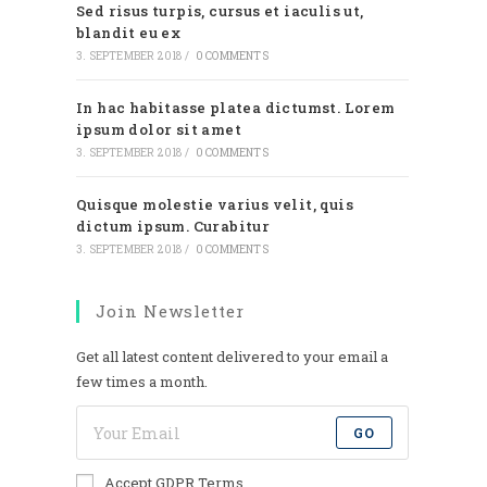
Sed risus turpis, cursus et iaculis ut,
blandit eu ex
3. SEPTEMBER 2018
/
0 COMMENTS
In hac habitasse platea dictumst. Lorem
ipsum dolor sit amet
3. SEPTEMBER 2018
/
0 COMMENTS
Quisque molestie varius velit, quis
dictum ipsum. Curabitur
3. SEPTEMBER 2018
/
0 COMMENTS
Join Newsletter
Get all latest content delivered to your email a
few times a month.
GO
Accept GDPR Terms