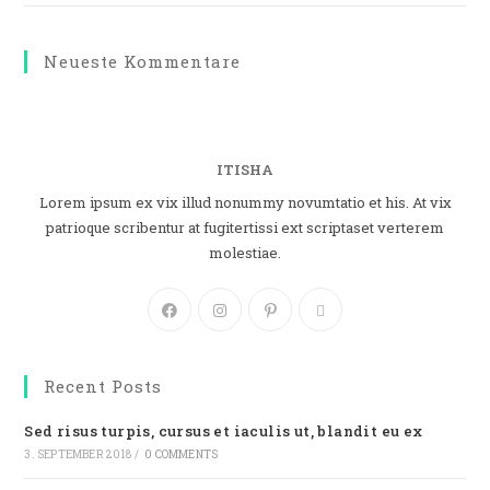
Neueste Kommentare
ITISHA
Lorem ipsum ex vix illud nonummy novumtatio et his. At vix
patrioque scribentur at fugitertissi ext scriptaset verterem
molestiae.
Recent Posts
Sed risus turpis, cursus et iaculis ut, blandit eu ex
3. SEPTEMBER 2018
/
0 COMMENTS